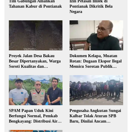
Tim Gabungan Amankan
Izin Petasan Imlek di
Tahanan Kabur di Pontianak
Pontianak Dikritik Bela
Negara
Proyek Jalan Desa Bakau
Dokumen Kelapa, Muatan
Besar Dipertanyakan, Warga
Rotan: Dugaan Ekspor Ilegal
Soroti Kualitas dan
Memicu Sorotan Publik
Transparansi Pelaksanaan
Kalbar
Pembangunan
SPAM Papan Uduk Kini
Pengusaha Angkutan Sungai
Berfungsi Normal, Pemkab
Kalbar Tolak Aturan SPB
Bengkayang: Distribusi Air
Baru, Dinilai Ancam
Bersih Lancar ke Rumah
Transportasi Pedalaman
Warga