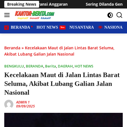
Langsung
 Anggaran
Breaking News
Sering Dilanda Genangan, Desa Sukaraja Usulk
ke
konten
BERANDA
HOT NEWS
NUSANTARA
NASIONAL
Beranda
»
Kecelakaan Maut di Jalan Lintas Barat Seluma,
Akibat Lubang Galian Jalan Nasional
BENGKULU
,
BERANDA
,
Berita
,
DAERAH
,
HOT NEWS
Kecelakaan Maut di Jalan Lintas Barat
Seluma, Akibat Lubang Galian Jalan
Nasional
ADMIN 1
09/09/2025