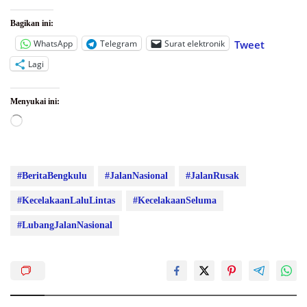
Bagikan ini:
WhatsApp
Telegram
Surat elektronik
Tweet
Lagi
Menyukai ini:
Memuat...
#BeritaBengkulu
#JalanNasional
#JalanRusak
#KecelakaanLaluLintas
#KecelakaanSeluma
#LubangJalanNasional