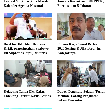
Festival Yo Botoi-Botoi Masuk
Januari Rekrutmen 500 PPPK,
Kalender Agenda Nasional
Formasi dan 5 Jabatan
Direktur JMI Islah Bahrawi
Pidana Kerja Sosial Berlaku
Kritik pemerintahan Prabowo
2026 Seiring KUHP Baru, Ini
Isu Supremasi Sipil, Militerisasi,
Kategorinya
dan Wacana Pilkada oleh
DPRD
Kejagung Tahan Eks Kajari
Bupati Bengkulu Selatan Temui
Enrekang Terkait Kasus Baznas
Mentan, Dorong Penguatan
Sektor Pertanian