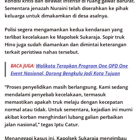
kondisi kritis dan dirawat intensif di ruang gawat darurat.
Sementara jenazah Nuraini telah diserahkan ke pihak
keluarga untuk dimakamkan di desa asalnya.
Polisi segera mengamankan kedua kendaraan yang
terlibat kecelakaan ke Mapolsek Sukaraja. Sopir truk
Hino juga sudah diamankan dan dimintai keterangan
terkait peristiwa nahas tersebut.
BACA JUGA:
Walikota Terapkan Program One OPD One
Event Nasional, Dorong Bengkulu Jadi Kota Tujuan
“Proses penyelidikan masih berlangsung. Kami sedang
mendalami penyebab kecelakaan, termasuk
memastikan apakah truk melaju dengan kecepatan
normal atau tidak. Untuk sementara, kejadian ini murni
akibat korban menghindari lubang galian perbaikan
jalan nasional,” tegas Iptu Catur.
Menanggapi kasus ini, Kapolsek Sukaraja mengimbau