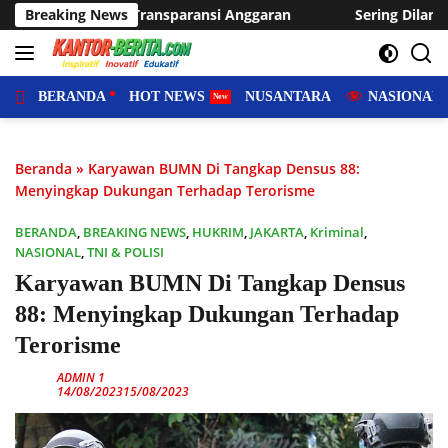
Langsung
nggaran
Breaking News
Sering Dilanda Genangan, Desa Sukaraja Usulkan
ke
konten
BERANDA
HOT NEWS
NUSANTARA
NASIONAL
Beranda
»
Karyawan BUMN Di Tangkap Densus 88:
Menyingkap Dukungan Terhadap Terorisme
BERANDA
,
BREAKING NEWS
,
HUKRIM
,
JAKARTA
,
Kriminal
,
NASIONAL
,
TNI & POLISI
Karyawan BUMN Di Tangkap Densus
88: Menyingkap Dukungan Terhadap
Terorisme
ADMIN 1
14/08/2023
15/08/2023