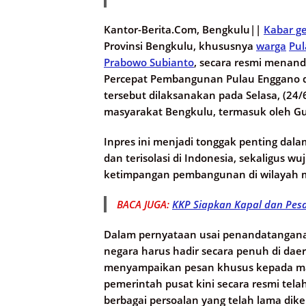
Kantor-Berita.Com, Bengkulu||
Kabar g
Provinsi Bengkulu, khususnya
warga
Pul
Prabowo Subianto
, secara resmi menand
Percepat Pembangunan Pulau Enggano 
tersebut dilaksanakan pada Selasa, (24/
masyarakat Bengkulu, termasuk oleh G
Inpres ini menjadi tonggak penting dal
dan terisolasi di Indonesia, sekaligus 
ketimpangan pembangunan di wilayah mar
BACA JUGA:
KKP Siapkan Kapal dan Pesaw
Dalam pernyataan usai penandatangana
negara harus hadir secara penuh di daer
menyampaikan pesan khusus kepada mas
pemerintah pusat kini secara resmi tel
berbagai persoalan yang telah lama dik