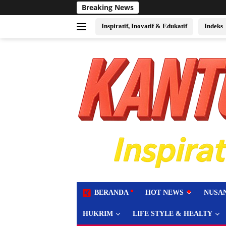
Langsung
Breaking News
Sukses Jadi Tuan Rumah
ke
konten
Inspiratif, Inovatif & Edukatif
Indeks
tutup
BERANDA
HOT NEWS
NUSA
HUKRIM
LIFE STYLE & HEALTY