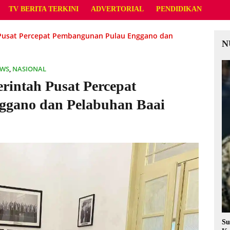
TV BERITA TERKINI
ADVERTORIAL
PENDIDIKAN
h Pusat Percepat Pembangunan Pulau Enggano dan
N
EWS
,
NASIONAL
erintah Pusat Percepat
gano dan Pelabuhan Baai
Su