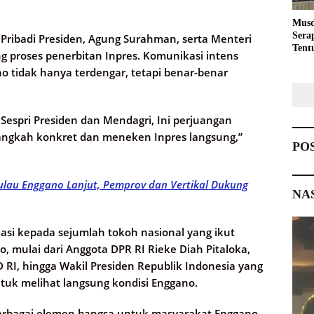
Musd
Sera
 Pribadi Presiden, Agung Surahman, serta Menteri
Tent
 proses penerbitan Inpres. Komunikasi intens
Pemb
 tidak hanya terdengar, tetapi benar-benar
espri Presiden dan Mendagri, Ini perjuangan
langkah konkret dan meneken Inpres langsung,”
PO
Pulau Enggano Lanjut, Pemprov dan Vertikal Dukung
NA
asi kepada sejumlah tokoh nasional yang ikut
mulai dari Anggota DPR RI Rieke Diah Pitaloka,
RI, hingga Wakil Presiden Republik Indonesia yang
uk melihat langsung kondisi Enggano.
berbagai elemen bangsa untuk masyarakat Enggano,