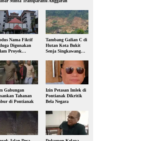
lbar Minta Transparansi Anggaran
dus Nama Fiktif
Tambang Galian C di
duga Digunakan
Hutan Kota Bukit
lam Proyek
Senja Singkawang
sdikbud Kalbar
Diduga Tanpa Izin
m Gabungan
Izin Petasan Imlek di
ankan Tahanan
Pontianak Dikritik
bur di Pontianak
Bela Negara
oyek Jalan Desa
Dokumen Kelapa,