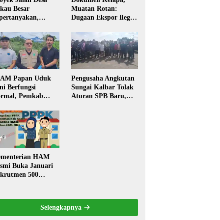
kau Besar
Muatan Rotan:
pertanyakan,
Dugaan Ekspor Ilegal
rga Soroti Kualitas
Memicu Sorotan
n Transparansi
Publik Kalbar
laksanaan
embangunan
PAM Papan Uduk
Pengusaha Angkutan
ni Berfungsi
Sungai Kalbar Tolak
rmal, Pemkab
Aturan SPB Baru,
ngkayang:
Dinilai Ancam
stribusi Air Bersih
Transportasi
ncar ke Rumah
Pedalaman
arga
menterian HAM
smi Buka Januari
krutmen 500
PK, Formasi dan 5
batan
Selengkapnya