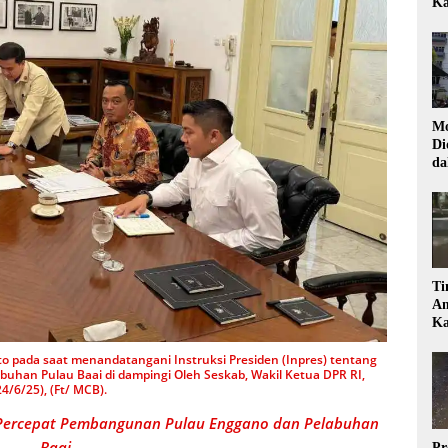
Ka
Mo
Di
da
Di
Ti
Am
Ka
to pada saat menandatangani Instruksi Presiden (Inpres) tentang
han Pulau Baai di dampingi Oleh Seskab, Wakil Ketua DPR RI,
4/6/25), (Ft/ MCB).
t Percepat Pembangunan Pulau Enggano dan Pelabuhan
Baai
Pr