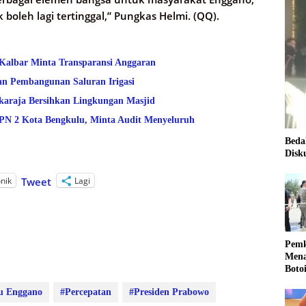
boleh lagi tertinggal,” Pungkas Helmi. (QQ).
 Kalbar Minta Transparansi Anggaran
an Pembangunan Saluran Irigasi
araja Bersihkan Lingkungan Masjid
 2 Kota Bengkulu, Minta Audit Menyeluruh
Beda
Disk
onik
Lagi
Tweet
Pemk
Mena
Boto
Kale
u Enggano
#Percepatan
#Presiden Prabowo
Nasi