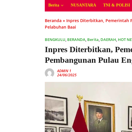
Berita
NUSANTARA
TNI & POLISI
Beranda
»
Inpres Diterbitkan, Pemerinta
Pelabuhan Baai
BENGKULU
,
BERANDA
,
Berita
,
DAERAH
,
HOT N
Inpres Diterbitkan, Pem
Pembangunan Pulau Eng
ADMIN 1
24/06/2025