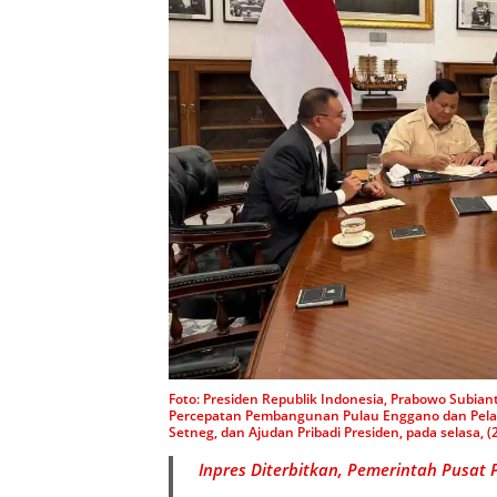
Foto: Presiden Republik Indonesia, Prabowo Subian
Percepatan Pembangunan Pulau Enggano dan Pelabu
Setneg, dan Ajudan Pribadi Presiden, pada selasa, (2
Inpres Diterbitkan, Pemerintah Pusa