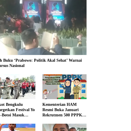
h Buku ‘Prabowo: Politik Akal Sehat’ Warnai
ursus Nasional
ot Bengkulu
Kementerian HAM
rgetkan Festival Yo
Resmi Buka Januari
i-Botoi Masuk
Rekrutmen 500 PPPK,
nder Agenda
Formasi dan 5 Jabatan
onal