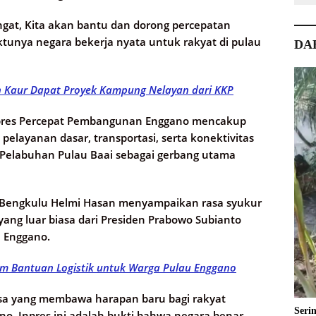
gat, Kita akan bantu dan dorong percepatan
unya negara bekerja nyata untuk rakyat di pulau
DA
n Kaur Dapat Proyek Kampung Nelayan dari KKP
pres Percepat Pembangunan Enggano mencakup
elayanan dasar, transportasi, serta konektivitas
i Pelabuhan Pulau Baai sebagai gerbang utama
r Bengkulu Helmi Hasan menyampaikan rasa syukur
yang luar biasa dari Presiden Prabowo Subianto
u Enggano.
im Bantuan Logistik untuk Warga Pulau Enggano
biasa yang membawa harapan baru bagi rakyat
Seri
, Inpres ini adalah bukti bahwa negara benar-