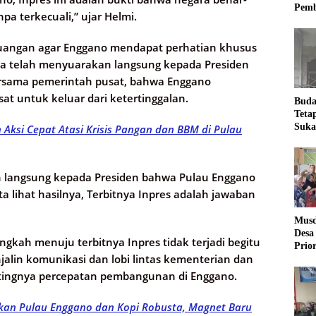
Pemb
pa terkecuali,” ujar Helmi.
uangan agar Enggano mendapat perhatian khusus
 Ia telah menyuarakan langsung kepada Presiden
bersama pemerintah pusat, bahwa Enggano
at untuk keluar dari ketertinggalan.
Buda
Teta
Suka
ksi Cepat Atasi Krisis Pangan dan BBM di Pulau
Ling
an langsung kepada Presiden bahwa Pulau Enggano
ta lihat hasilnya, Terbitnya Inpres adalah jawaban
Musd
Desa
gkah menuju terbitnya Inpres tidak terjadi begitu
Prio
njalin komunikasi dan lobi lintas kementerian dan
Desa
tingnya percepatan pembangunan di Enggano.
rkan Pulau Enggano dan Kopi Robusta, Magnet Baru