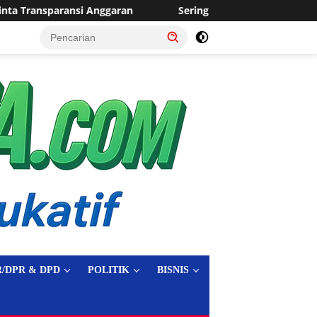
Sering Dilanda Genangan, Desa Sukaraja Usulkan Pembangunan
tutup
/DPR & DPD
POLITIK
BISNIS