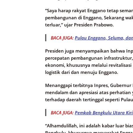
“Saya harap rakyat Enggano tetap seman
pembangunan di Enggano, Sekarang wakt
terluar,” ujar Presiden Prabowo.
BACA JUGA:
Pulau Enggano, Seluma, da
Presiden juga menyampaikan bahwa In
percepatan pembangunan infrastruktur, p
ekonomi, khususnya melalui revitalisas
logistik dari dan menuju Enggano.
Menanggapi terbitnya Inpres, Gubernu
mendalam dan apresiasi atas perhatian 
terhadap daerah tertinggal seperti Pula
BACA JUGA:
Pemkab Bengkulu Utara Kir
“Alhamdulillah, ini adalah kabar luar 
Bengkulu, khususnya masyarakat Enggano