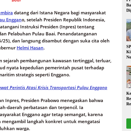
Ba
Di
embira
datang dari Istana Negara bagi masyarakat
Wa
au Enggan
o, setelah Presiden Republik Indonesia,
da
atangani Instruksi Presiden (Inpres) tentang
Pe
P
dan Pelabuhan Pulau Baai. Penandatanganan
6/25), dan langsung disambut dengan suka cita oleh
S
ubernur
Helmi Hasan
.
Ki
No
am sejarah pembangunan kawasan tertinggal, terluar,
Be
wujud nyata kepedulian pemerintah pusat terhadap
Di
La
itim strategis seperti Enggano.
W
at Perintis Atasi Krisis Transportasi Pulau Enggano
Ke
Re
n Inpres, Presiden Prabowo menegaskan bahwa
Re
ah-daerah perbatasan dan terpencil. Ia
PP
yarakat Enggano agar tetap semangat, karena
Ja
ah mengambil langkah konkret untuk mengatasi
eluhkan warga.