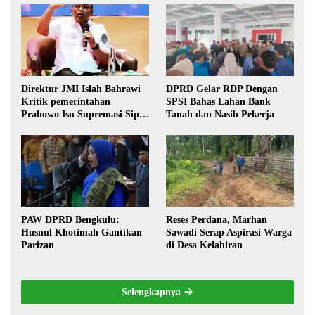
Direktur JMI Islah Bahrawi
DPRD Gelar RDP Dengan
Kritik pemerintahan
SPSI Bahas Lahan Bank
Prabowo Isu Supremasi Sipil,
Tanah dan Nasib Pekerja
Militerisasi, dan Wacana
Pilkada oleh DPRD
PAW DPRD Bengkulu:
Reses Perdana, Marhan
Husnul Khotimah Gantikan
Sawadi Serap Aspirasi Warga
Parizan
di Desa Kelahiran
Selengkapnya