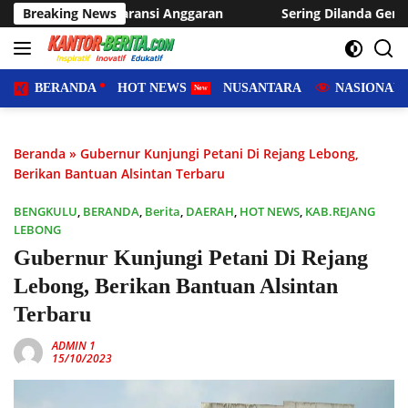
Langsung
 Anggaran
Breaking News
Sering Dilanda Genangan, Desa Sukaraja Usul
ke
konten
BERANDA
HOT NEWS
NUSANTARA
NASIONAL
Beranda
»
Gubernur Kunjungi Petani Di Rejang Lebong,
Berikan Bantuan Alsintan Terbaru
BENGKULU
,
BERANDA
,
Berita
,
DAERAH
,
HOT NEWS
,
KAB.REJANG
LEBONG
Gubernur Kunjungi Petani Di Rejang
Lebong, Berikan Bantuan Alsintan
Terbaru
ADMIN 1
15/10/2023