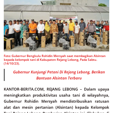
Foto: Gubernur Bengkulu Rohidin Mersyah saat membagikan Alsintan
kepada kelompok tani di Kabupaten Rejang Lebong, Pada Sabtu.
(14/10/23).
Gubernur Kunjungi Petani Di Rejang Lebong, Berikan
Bantuan Alsintan Terbaru
KANTOR-BERITA.COM, REJANG LEBONG –
Dalam upaya
meningkatkan produktivitas usaha tani di wilayahnya,
Gubernur Rohidin Mersyah mendistribusikan ratusan
alat dan mesin pertanian (Alsintan) kepada Kelompok