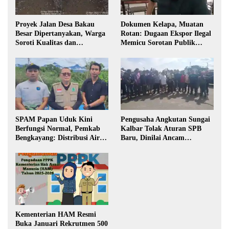
Proyek Jalan Desa Bakau
Dokumen Kelapa, Muatan
Besar Dipertanyakan, Warga
Rotan: Dugaan Ekspor Ilegal
Soroti Kualitas dan
Memicu Sorotan Publik
Transparansi Pelaksanaan
Kalbar
Pembangunan
SPAM Papan Uduk Kini
Pengusaha Angkutan Sungai
Berfungsi Normal, Pemkab
Kalbar Tolak Aturan SPB
Bengkayang: Distribusi Air
Baru, Dinilai Ancam
Bersih Lancar ke Rumah
Transportasi Pedalaman
Warga
Kementerian HAM Resmi
Buka Januari Rekrutmen 500