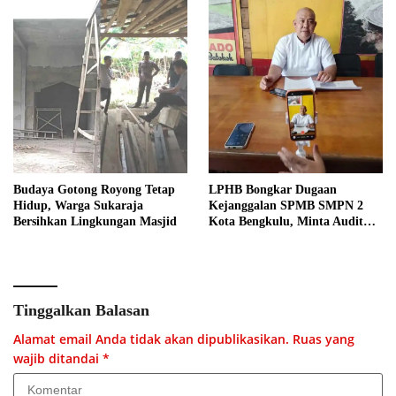
Budaya Gotong Royong Tetap
LPHB Bongkar Dugaan
Hidup, Warga Sukaraja
Kejanggalan SPMB SMPN 2
Bersihkan Lingkungan Masjid
Kota Bengkulu, Minta Audit
Menyeluruh
Tinggalkan Balasan
Alamat email Anda tidak akan dipublikasikan.
Ruas yang
wajib ditandai
*