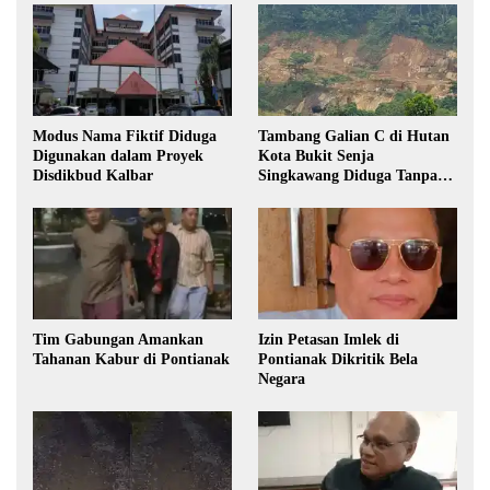
Modus Nama Fiktif Diduga
Tambang Galian C di Hutan
Digunakan dalam Proyek
Kota Bukit Senja
Disdikbud Kalbar
Singkawang Diduga Tanpa
Izin
Tim Gabungan Amankan
Izin Petasan Imlek di
Tahanan Kabur di Pontianak
Pontianak Dikritik Bela
Negara