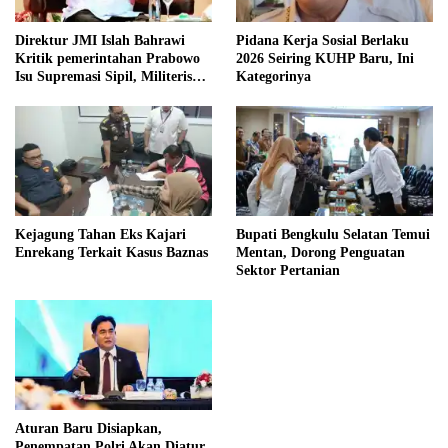
Direktur JMI Islah Bahrawi
Pidana Kerja Sosial Berlaku
Kritik pemerintahan Prabowo
2026 Seiring KUHP Baru, Ini
Isu Supremasi Sipil, Militerisasi,
Kategorinya
dan Wacana Pilkada oleh
DPRD
Kejagung Tahan Eks Kajari
Bupati Bengkulu Selatan Temui
Enrekang Terkait Kasus Baznas
Mentan, Dorong Penguatan
Sektor Pertanian
Aturan Baru Disiapkan,
Penempatan Polri Akan Diatur