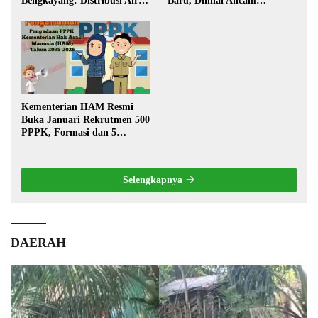
Bengkayang: Distribusi Air
Baru, Dinilai Ancam
Bersih Lancar ke Rumah
Transportasi Pedalaman
Warga
Kementerian HAM Resmi
Buka Januari Rekrutmen 500
PPPK, Formasi dan 5
Jabatan
Selengkapnya
DAERAH