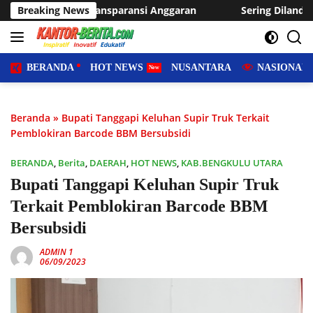
Langsung
aransi Anggaran
Breaking News
Sering Dilanda Genangan, Desa Sukaraja
ke
konten
BERANDA
HOT NEWS
NUSANTARA
NASIONAL
Beranda
»
Bupati Tanggapi Keluhan Supir Truk Terkait
Pemblokiran Barcode BBM Bersubsidi
BERANDA
,
Berita
,
DAERAH
,
HOT NEWS
,
KAB.BENGKULU UTARA
Bupati Tanggapi Keluhan Supir Truk
Terkait Pemblokiran Barcode BBM
Bersubsidi
ADMIN 1
06/09/2023