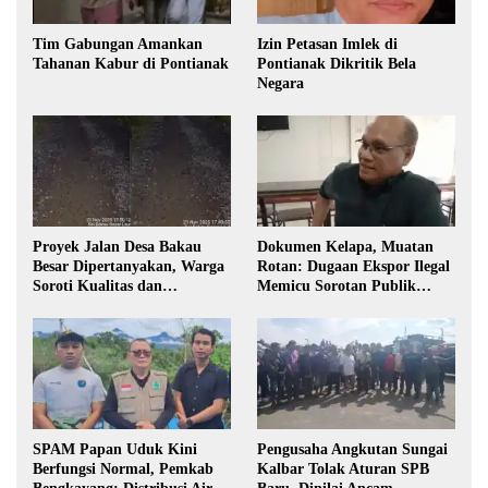
Tim Gabungan Amankan
Izin Petasan Imlek di
Tahanan Kabur di Pontianak
Pontianak Dikritik Bela
Negara
Proyek Jalan Desa Bakau
Dokumen Kelapa, Muatan
Besar Dipertanyakan, Warga
Rotan: Dugaan Ekspor Ilegal
Soroti Kualitas dan
Memicu Sorotan Publik
Transparansi Pelaksanaan
Kalbar
Pembangunan
SPAM Papan Uduk Kini
Pengusaha Angkutan Sungai
Berfungsi Normal, Pemkab
Kalbar Tolak Aturan SPB