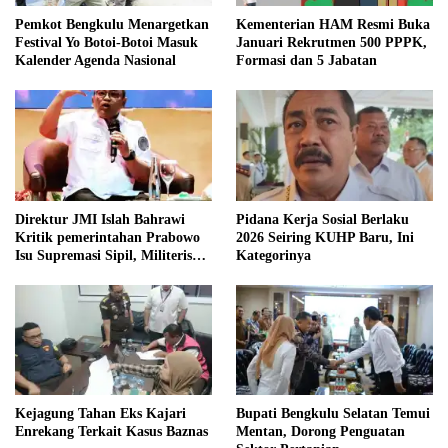
Pemkot Bengkulu Menargetkan
Kementerian HAM Resmi Buka
Festival Yo Botoi-Botoi Masuk
Januari Rekrutmen 500 PPPK,
Kalender Agenda Nasional
Formasi dan 5 Jabatan
Direktur JMI Islah Bahrawi
Pidana Kerja Sosial Berlaku
Kritik pemerintahan Prabowo
2026 Seiring KUHP Baru, Ini
Isu Supremasi Sipil, Militerisasi,
Kategorinya
dan Wacana Pilkada oleh
DPRD
Kejagung Tahan Eks Kajari
Bupati Bengkulu Selatan Temui
Enrekang Terkait Kasus Baznas
Mentan, Dorong Penguatan