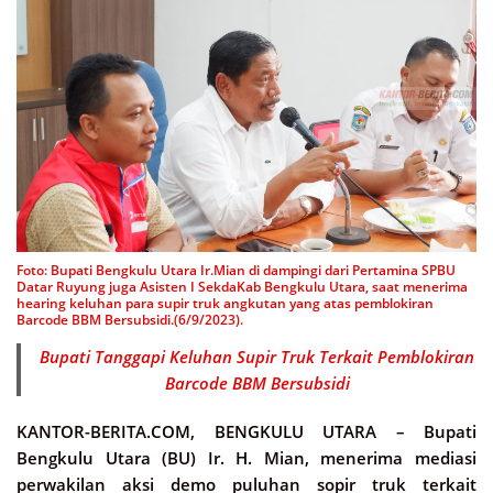
Foto: Bupati Bengkulu Utara Ir.Mian di dampingi dari Pertamina SPBU
Datar Ruyung juga Asisten I SekdaKab Bengkulu Utara, saat menerima
hearing keluhan para supir truk angkutan yang atas pemblokiran
Barcode BBM Bersubsidi.(6/9/2023).
Bupati Tanggapi Keluhan Supir Truk Terkait Pemblokiran
Barcode BBM Bersubsidi
KANTOR-BERITA.COM, BENGKULU UTARA –
Bupati
Bengkulu Utara (BU) Ir. H. Mian, menerima mediasi
perwakilan aksi demo puluhan sopir truk terkait