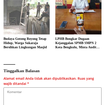
Budaya Gotong Royong Tetap
LPHB Bongkar Dugaan
Hidup, Warga Sukaraja
Kejanggalan SPMB SMPN 2
Bersihkan Lingkungan Masjid
Kota Bengkulu, Minta Audit
Menyeluruh
Tinggalkan Balasan
Alamat email Anda tidak akan dipublikasikan.
Ruas yang
wajib ditandai
*