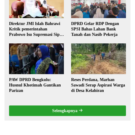
Direktur JMI Islah Bahrawi
DPRD Gelar RDP Dengan
Kritik pemerintahan
SPSI Bahas Lahan Bank
Prabowo Isu Supremasi Sipil,
Tanah dan Nasib Pekerja
Militerisasi, dan Wacana
Pilkada oleh DPRD
PAW DPRD Bengkulu:
Reses Perdana, Marhan
Husnul Khotimah Gantikan
Sawadi Serap Aspirasi Warga
Parizan
di Desa Kelahiran
Selengkapnya