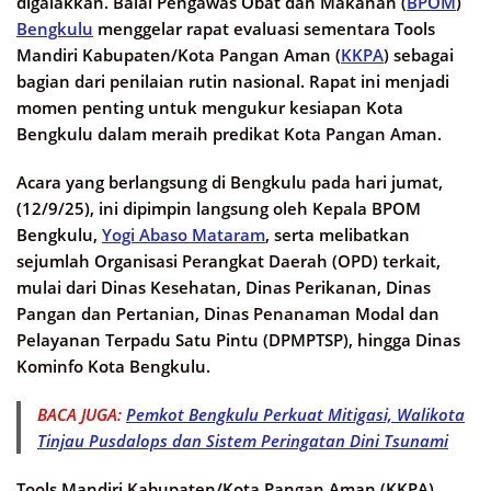
digalakkan. Balai Pengawas Obat dan Makanan (
BPOM
)
Bengkulu
menggelar rapat evaluasi sementara Tools
Mandiri Kabupaten/Kota Pangan Aman (
KKPA
) sebagai
bagian dari penilaian rutin nasional. Rapat ini menjadi
momen penting untuk mengukur kesiapan Kota
Bengkulu dalam meraih predikat Kota Pangan Aman.
Acara yang berlangsung di Bengkulu pada hari jumat,
(12/9/25), ini dipimpin langsung oleh Kepala BPOM
Bengkulu,
Yogi Abaso Mataram
, serta melibatkan
sejumlah Organisasi Perangkat Daerah (OPD) terkait,
mulai dari Dinas Kesehatan, Dinas Perikanan, Dinas
Pangan dan Pertanian, Dinas Penanaman Modal dan
Pelayanan Terpadu Satu Pintu (DPMPTSP), hingga Dinas
Kominfo Kota Bengkulu.
BACA JUGA:
Pemkot Bengkulu Perkuat Mitigasi, Walikota
Tinjau Pusdalops dan Sistem Peringatan Dini Tsunami
Tools Mandiri Kabupaten/Kota Pangan Aman (KKPA)