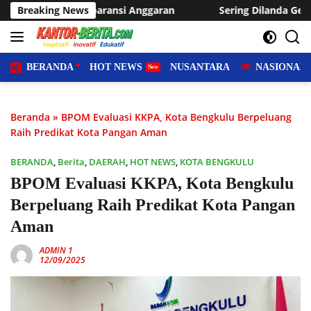
Langsung
 Anggaran
Breaking News
Sering Dilanda Genangan, Desa Sukaraja Usul
ke
konten
BERANDA
HOT NEWS
NUSANTARA
NASIONAL
Beranda
»
BPOM Evaluasi KKPA, Kota Bengkulu Berpeluang
Raih Predikat Kota Pangan Aman
BERANDA
,
Berita
,
DAERAH
,
HOT NEWS
,
KOTA BENGKULU
BPOM Evaluasi KKPA, Kota Bengkulu
Berpeluang Raih Predikat Kota Pangan
Aman
ADMIN 1
12/09/2025