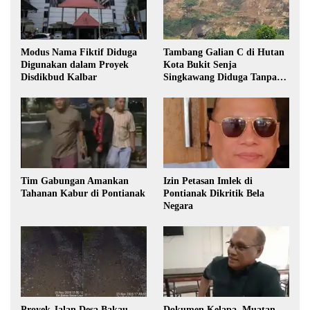
Modus Nama Fiktif Diduga
Tambang Galian C di Hutan
Digunakan dalam Proyek
Kota Bukit Senja
Disdikbud Kalbar
Singkawang Diduga Tanpa
Izin
Tim Gabungan Amankan
Izin Petasan Imlek di
Tahanan Kabur di Pontianak
Pontianak Dikritik Bela
Negara
Proyek Jalan Desa Bakau
Dokumen Kelapa, Muatan