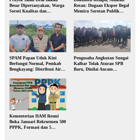
Besar Dipertanyakan, Warga
Rotan: Dugaan Ekspor Ilegal
Soroti Kualitas dan
Memicu Sorotan Publik
Transparansi Pelaksanaan
Kalbar
Pembangunan
SPAM Papan Uduk Kini
Pengusaha Angkutan Sungai
Berfungsi Normal, Pemkab
Kalbar Tolak Aturan SPB
Bengkayang: Distribusi Air
Baru, Dinilai Ancam
Bersih Lancar ke Rumah
Transportasi Pedalaman
Warga
Kementerian HAM Resmi
Buka Januari Rekrutmen 500
PPPK, Formasi dan 5
Jabatan