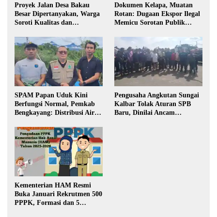
Proyek Jalan Desa Bakau
Dokumen Kelapa, Muatan
Besar Dipertanyakan, Warga
Rotan: Dugaan Ekspor Ilegal
Soroti Kualitas dan
Memicu Sorotan Publik
Transparansi Pelaksanaan
Kalbar
Pembangunan
SPAM Papan Uduk Kini
Pengusaha Angkutan Sungai
Berfungsi Normal, Pemkab
Kalbar Tolak Aturan SPB
Bengkayang: Distribusi Air
Baru, Dinilai Ancam
Bersih Lancar ke Rumah
Transportasi Pedalaman
Warga
Kementerian HAM Resmi
Buka Januari Rekrutmen 500
PPPK, Formasi dan 5
Jabatan