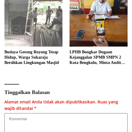
Budaya Gotong Royong Tetap
LPHB Bongkar Dugaan
Hidup, Warga Sukaraja
Kejanggalan SPMB SMPN 2
Bersihkan Lingkungan Masjid
Kota Bengkulu, Minta Audit
Menyeluruh
Tinggalkan Balasan
Alamat email Anda tidak akan dipublikasikan.
Ruas yang
wajib ditandai
*