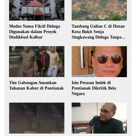
Modus Nama Fiktif Diduga
Tambang Galian C di Hutan
Digunakan dalam Proyek
Kota Bukit Senja
Disdikbud Kalbar
Singkawang Diduga Tanpa
Izin
Tim Gabungan Amankan
Izin Petasan Imlek di
Tahanan Kabur di Pontianak
Pontianak Dikritik Bela
Negara