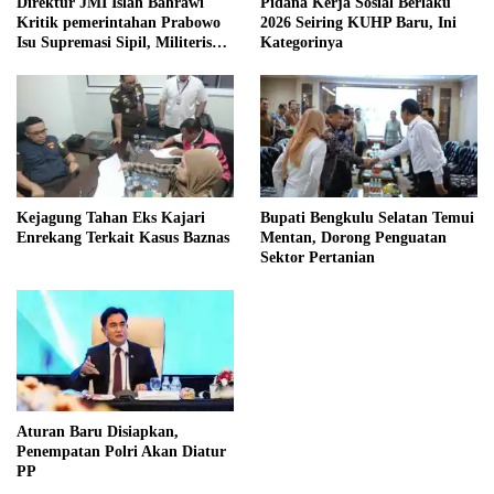
Direktur JMI Islah Bahrawi
Pidana Kerja Sosial Berlaku
Kritik pemerintahan Prabowo
2026 Seiring KUHP Baru, Ini
Isu Supremasi Sipil, Militerisasi,
Kategorinya
dan Wacana Pilkada oleh
DPRD
Kejagung Tahan Eks Kajari
Bupati Bengkulu Selatan Temui
Enrekang Terkait Kasus Baznas
Mentan, Dorong Penguatan
Sektor Pertanian
Aturan Baru Disiapkan,
Penempatan Polri Akan Diatur
PP