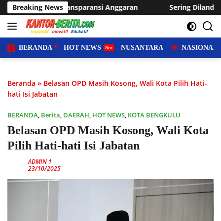
Langsung
aransi Anggaran
Breaking News
Sering Dilanda Genangan, Desa Sukaraja
ke
konten
BERANDA
HOT NEWS
NUSANTARA
NASIONAL
Beranda
»
Belasan OPD Masih Kosong, Wali Kota Pilih Hati-
hati Isi Jabatan
BERANDA
,
Berita
,
DAERAH
,
HOT NEWS
,
KOTA BENGKULU
Belasan OPD Masih Kosong, Wali Kota
Pilih Hati-hati Isi Jabatan
ADMIN 1
23/10/2025