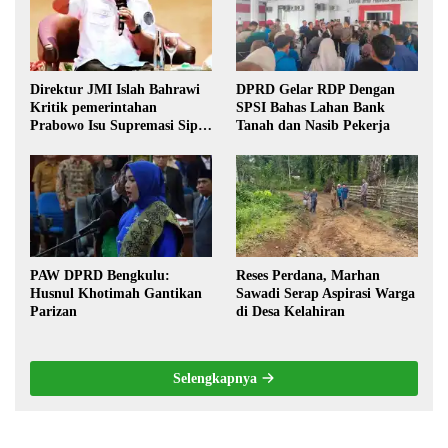
Direktur JMI Islah Bahrawi
DPRD Gelar RDP Dengan
Kritik pemerintahan
SPSI Bahas Lahan Bank
Prabowo Isu Supremasi Sipil,
Tanah dan Nasib Pekerja
Militerisasi, dan Wacana
Pilkada oleh DPRD
PAW DPRD Bengkulu:
Reses Perdana, Marhan
Husnul Khotimah Gantikan
Sawadi Serap Aspirasi Warga
Parizan
di Desa Kelahiran
Selengkapnya