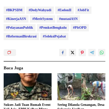
#BKPSDM
#DedyWahyudi
#EselonII
#JobFit
#KinerjaASN
#MeritSystem
#mutasiASN
#PelayananPublik
#PemkotBengkulu
#PltOPD
#ReformasiBirokrasi
#SeleksiPejabat
Baca Juga
Sukses Jadi Tuan Rumah Event
Sering Dilanda Genangan, Desa