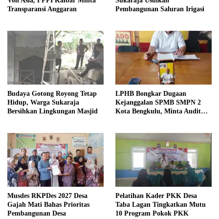
Voli Asia, FPPI Kalbar Minta
Sukaraja Usulkan
Transparansi Anggaran
Pembangunan Saluran Irigasi
Budaya Gotong Royong Tetap
LPHB Bongkar Dugaan
Hidup, Warga Sukaraja
Kejanggalan SPMB SMPN 2
Bersihkan Lingkungan Masjid
Kota Bengkulu, Minta Audit
Menyeluruh
Musdes RKPDes 2027 Desa
Pelatihan Kader PKK Desa
Gajah Mati Bahas Prioritas
Taba Lagan Tingkatkan Mutu
Pembangunan Desa
10 Program Pokok PKK