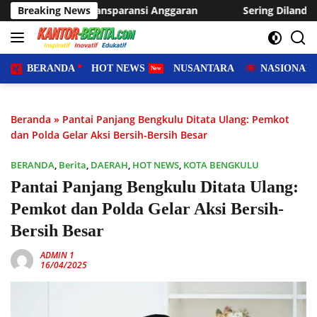
Langsung
ransi Anggaran
Breaking News
Sering Dilanda Genangan, Desa Sukaraja
ke
konten
BERANDA
HOT NEWS
NUSANTARA
NASIONAL
Beranda
»
Pantai Panjang Bengkulu Ditata Ulang: Pemkot
dan Polda Gelar Aksi Bersih-Bersih Besar
BERANDA
,
Berita
,
DAERAH
,
HOT NEWS
,
KOTA BENGKULU
Pantai Panjang Bengkulu Ditata Ulang:
Pemkot dan Polda Gelar Aksi Bersih-
Bersih Besar
ADMIN 1
16/04/2025