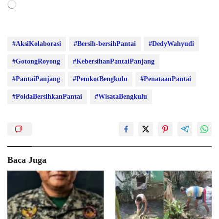
Memuat...
#AksiKolaborasi
#Bersih-bersihPantai
#DedyWahyudi
#GotongRoyong
#KebersihanPantaiPanjang
#PantaiPanjang
#PemkotBengkulu
#PenataanPantai
#PoldaBersihkanPantai
#WisataBengkulu
Baca Juga