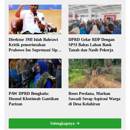
Direktur JMI Islah Bahrawi
DPRD Gelar RDP Dengan
Kritik pemerintahan
SPSI Bahas Lahan Bank
Prabowo Isu Supremasi Sipil,
Tanah dan Nasib Pekerja
Militerisasi, dan Wacana
Pilkada oleh DPRD
PAW DPRD Bengkulu:
Reses Perdana, Marhan
Husnul Khotimah Gantikan
Sawadi Serap Aspirasi Warga
Parizan
di Desa Kelahiran
Selengkapnya