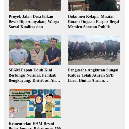
Proyek Jalan Desa Bakau
Dokumen Kelapa, Muatan
Besar Dipertanyakan, Warga
Rotan: Dugaan Ekspor Ilegal
Soroti Kualitas dan
Memicu Sorotan Publik
Transparansi Pelaksanaan
Kalbar
Pembangunan
SPAM Papan Uduk Kini
Pengusaha Angkutan Sungai
Berfungsi Normal, Pemkab
Kalbar Tolak Aturan SPB
Bengkayang: Distribusi Air
Baru, Dinilai Ancam
Bersih Lancar ke Rumah
Transportasi Pedalaman
Warga
Kementerian HAM Resmi
Buka Januari Rekrutmen 500