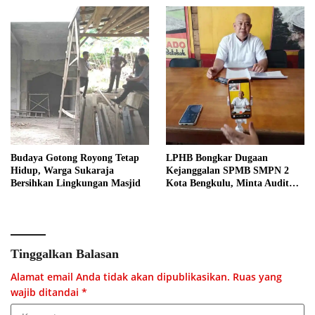
Budaya Gotong Royong Tetap
LPHB Bongkar Dugaan
Hidup, Warga Sukaraja
Kejanggalan SPMB SMPN 2
Bersihkan Lingkungan Masjid
Kota Bengkulu, Minta Audit
Menyeluruh
Tinggalkan Balasan
Alamat email Anda tidak akan dipublikasikan.
Ruas yang
wajib ditandai
*