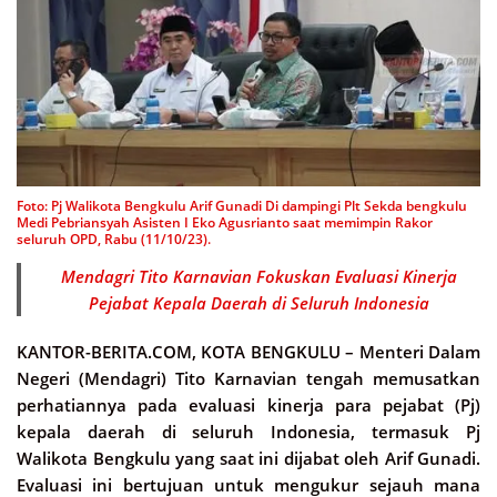
Foto: Pj Walikota Bengkulu Arif Gunadi Di dampingi Plt Sekda bengkulu
Medi Pebriansyah Asisten I Eko Agusrianto saat memimpin Rakor
seluruh OPD, Rabu (11/10/23).
Mendagri Tito Karnavian Fokuskan Evaluasi Kinerja
Pejabat Kepala Daerah di Seluruh Indonesia
KANTOR-BERITA.COM, KOTA BENGKULU –
Menteri Dalam
Negeri (Mendagri) Tito Karnavian tengah memusatkan
perhatiannya pada evaluasi kinerja para pejabat (Pj)
kepala daerah di seluruh Indonesia, termasuk Pj
Walikota Bengkulu yang saat ini dijabat oleh Arif Gunadi.
Evaluasi ini bertujuan untuk mengukur sejauh mana