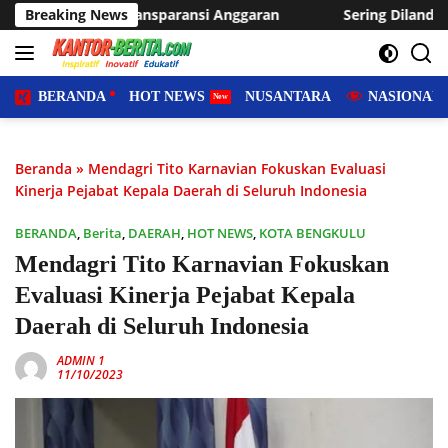
Langsung
nsi Anggaran
Breaking News
Sering Dilanda Genangan, Desa Sukaraja U
ke
konten
BERANDA
HOT NEWS
NUSANTARA
NASIONAL
Beranda
»
Mendagri Tito Karnavian Fokuskan Evaluasi
Kinerja Pejabat Kepala Daerah di Seluruh Indonesia
BERANDA
,
Berita
,
DAERAH
,
HOT NEWS
,
KOTA BENGKULU
Mendagri Tito Karnavian Fokuskan
Evaluasi Kinerja Pejabat Kepala
Daerah di Seluruh Indonesia
ADMIN 1
11/10/2023