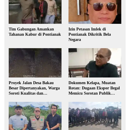
Tim Gabungan Amankan
Izin Petasan Imlek di
Tahanan Kabur di Pontianak
Pontianak Dikritik Bela
Negara
Proyek Jalan Desa Bakau
Dokumen Kelapa, Muatan
Besar Dipertanyakan, Warga
Rotan: Dugaan Ekspor Ilegal
Soroti Kualitas dan
Memicu Sorotan Publik
Transparansi Pelaksanaan
Kalbar
Pembangunan