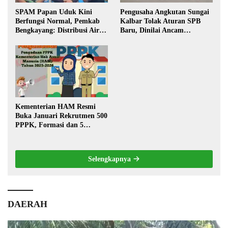
SPAM Papan Uduk Kini
Pengusaha Angkutan Sungai
Berfungsi Normal, Pemkab
Kalbar Tolak Aturan SPB
Bengkayang: Distribusi Air
Baru, Dinilai Ancam
Bersih Lancar ke Rumah
Transportasi Pedalaman
Warga
Kementerian HAM Resmi
Buka Januari Rekrutmen 500
PPPK, Formasi dan 5
Jabatan
Selengkapnya
DAERAH