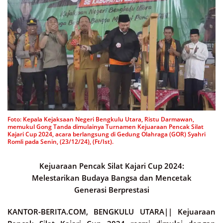
Foto: Kepala Kejaksaan Negeri Bengkulu Utara, Ristu Darmawan,
memukul Gong Tanda dimulainya Turnamen Kejuaraan Pencak Silat
Kajari Cup 2024, acara berlangsung di Gedung Olahraga (GOR) Syahri
Romli pada Senin, (23/12/24), (Ft/Ist).
Kejuaraan Pencak Silat Kajari Cup 2024:
Melestarikan Budaya Bangsa dan Mencetak
Generasi Berprestasi
KANTOR-BERITA.COM, BENGKULU UTARA||
Kejuaraan