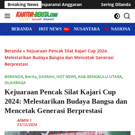
Langsung
aran
Breaking News
Sering Dilanda Genangan, Desa Sukaraja Usulkan P
ke
konten
BERANDA
HOT NEWS
NUSANTARA
NASIONAL
Beranda
»
Kejuaraan Pencak Silat Kajari Cup 2024:
Melestarikan Budaya Bangsa dan Mencetak Generasi
Berprestasi
BERANDA
,
Berita
,
DAERAH
,
HOT NEWS
,
KAB.BENGKULU UTARA
,
OLAHRAGA
Kejuaraan Pencak Silat Kajari Cup
2024: Melestarikan Budaya Bangsa dan
Mencetak Generasi Berprestasi
ADMIN 1
23/12/2024