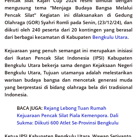
Pencak Silat Kajari Cup 2024 resmi dimulai dengan
mengusung tema “Menjaga Budaya Bangsa Melalui
Pencak Silat” Kegiatan ini dilaksanakan di Gedung
Olahraga (GOR) Syahri Romli pada Senin, (23/12/24), dan
diikuti oleh 240 peserta dari 20 kontingen yang berasal
dari berbagai kecamatan di Kabupaten
Bengkulu Utara
.
Kejuaraan yang penuh semangat ini merupakan inisiasi
dari Ikatan Pencak Silat Indonesia (IPSI) Kabupaten
Bengkulu Utara bekerja sama dengan Kejaksaan Negeri
Bengkulu Utara, Tujuan utamanya adalah melestarikan
warisan budaya bangsa dan mencetak generasi muda
yang berprestasi di bidang olahraga bela diri tradisional
Indonesia.
BACA JUGA:
Rejang Lebong Tuan Rumah
Kejuaraan Pencak Silat Piala Kemenpora. Dali
Sukma: Diikuti 600 Atlet Se-Provinsi Bengkulu
Ketua IPSI Kabupaten Bengkulu Utara, Wawan Setiyanto,