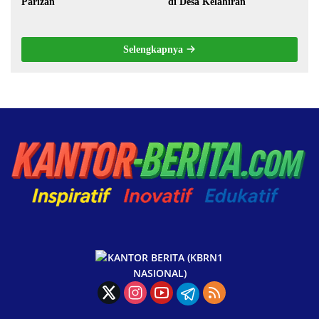
Parizan
di Desa Kelahiran
Selengkapnya