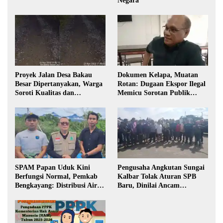
Negara
Proyek Jalan Desa Bakau
Dokumen Kelapa, Muatan
Besar Dipertanyakan, Warga
Rotan: Dugaan Ekspor Ilegal
Soroti Kualitas dan
Memicu Sorotan Publik
Transparansi Pelaksanaan
Kalbar
Pembangunan
SPAM Papan Uduk Kini
Pengusaha Angkutan Sungai
Berfungsi Normal, Pemkab
Kalbar Tolak Aturan SPB
Bengkayang: Distribusi Air
Baru, Dinilai Ancam
Bersih Lancar ke Rumah
Transportasi Pedalaman
Warga