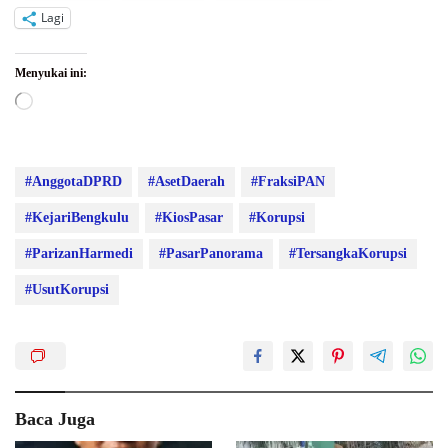
Lagi
Menyukai ini:
Memuat...
#AnggotaDPRD
#AsetDaerah
#FraksiPAN
#KejariBengkulu
#KiosPasar
#Korupsi
#ParizanHarmedi
#PasarPanorama
#TersangkaKorupsi
#UsutKorupsi
Baca Juga