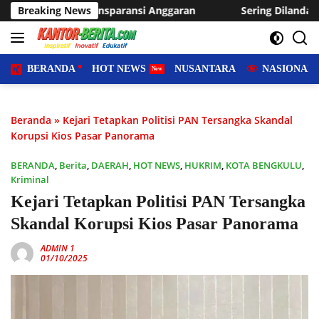
Langsung
ransi Anggaran
Breaking News
Sering Dilanda Genangan, Desa Sukaraja 
ke
konten
BERANDA
HOT NEWS
NUSANTARA
NASIONAL
Beranda
»
Kejari Tetapkan Politisi PAN Tersangka Skandal
Korupsi Kios Pasar Panorama
BERANDA
,
Berita
,
DAERAH
,
HOT NEWS
,
HUKRIM
,
KOTA BENGKULU
,
Kriminal
Kejari Tetapkan Politisi PAN Tersangka
Skandal Korupsi Kios Pasar Panorama
ADMIN 1
01/10/2025