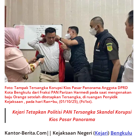
Foto: Tampak Tersangka Korupsi Kios Pasar Panorama Anggota DPRD
Kota Bengkulu dari Fraksi PAN Parizan Harmedi pada saat mengenakan
baju Orange setelah ditetapkan Tersangka, di ruangan Penyidik
Kejaksaan , pada hari Ran=bu, (01/10/25), (Ft/Ist).
Kejari Tetapkan Politisi PAN Tersangka Skandal Korupsi
Kios Pasar Panorama
Kantor-Berita.Com||
Kejaksaan Negeri (
Kejari
)
Bengkulu