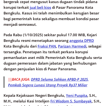
bergerak cepat mengusut kasus dugaan tindak pidana
korupsi terkait
jual beli kios
di Pasar Panorama Kota
Bengkulu. Kasus ini telah menimbulkan kerugian besar
bagi pemerintah kota sekaligus membuat kondisi pasar
menjadi semrawut.
Pada Rabu (1/10/2025) sekitar pukul 17.00 WIB, Kejari
Bengkulu resmi menetapkan seorang
anggota DPRD
Kota Bengkulu dari
Fraksi PAN
,
Parizan Harmedi
, sebagai
tersangka. Penetapan itu terkait perkara korupsi
pemanfaatan aset milik Pemerintah Kota Bengkulu serta
dugaan pemerasan dalam jabatan yang berhubungan
dengan penjualan kios di Pasar Panorama.
||BACA JUGA:
DPRD Seluma Sahkan APBD-P 2025,
Pemkab Segera Lunasi Utang Proyek Rp37 Miliar
Kepala Kejaksaan Negeri Bengkulu,
Yeni Puspita
, S.H.,
M.H., melalui Kasi Intelijen
Fri Wisdom S. Sumbayak
, S.H.,