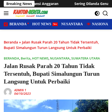
Langsung
Anggaran
Breaking News
Sering Dilanda Genangan, Desa Sukaraja Usulk
ke
konten
BERANDA
HOT NEWS
NUSANTARA
NASIONAL
Beranda
»
Jalan Rusak Parah 20 Tahun Tidak Tersentuh,
Bupati Simalungun Turun Langsung Untuk Perbaiki
BERANDA
,
Berita
,
HOT NEWS
,
NUSANTARA
,
SUMATERA UTARA
Jalan Rusak Parah 20 Tahun Tidak
Tersentuh, Bupati Simalungun Turun
Langsung Untuk Perbaiki
ADMIN 1
04/10/2023