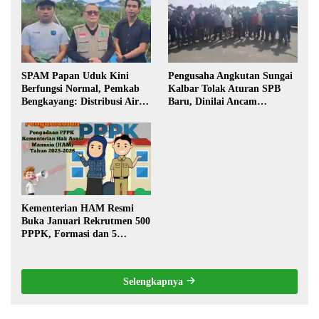
SPAM Papan Uduk Kini
Pengusaha Angkutan Sungai
Berfungsi Normal, Pemkab
Kalbar Tolak Aturan SPB
Bengkayang: Distribusi Air
Baru, Dinilai Ancam
Bersih Lancar ke Rumah
Transportasi Pedalaman
Warga
Kementerian HAM Resmi
Buka Januari Rekrutmen 500
PPPK, Formasi dan 5
Jabatan
Selengkapnya