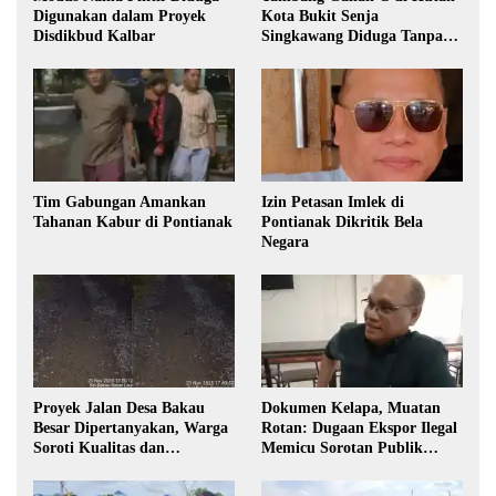
Digunakan dalam Proyek
Kota Bukit Senja
Disdikbud Kalbar
Singkawang Diduga Tanpa
Izin
Tim Gabungan Amankan
Izin Petasan Imlek di
Tahanan Kabur di Pontianak
Pontianak Dikritik Bela
Negara
Proyek Jalan Desa Bakau
Dokumen Kelapa, Muatan
Besar Dipertanyakan, Warga
Rotan: Dugaan Ekspor Ilegal
Soroti Kualitas dan
Memicu Sorotan Publik
Transparansi Pelaksanaan
Kalbar
Pembangunan