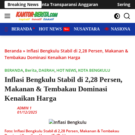
Langsung
nsi Anggaran
Breaking News
Sering Dilanda Genangan, Desa Sukaraja U
ke
konten
BERANDA
HOT NEWS
NUSANTARA
NASIONAL
Beranda
»
Inflasi Bengkulu Stabil di 2,28 Persen, Makanan &
Tembakau Dominasi Kenaikan Harga
BERANDA
,
Berita
,
DAERAH
,
HOT NEWS
,
KOTA BENGKULU
Inflasi Bengkulu Stabil di 2,28 Persen,
Makanan & Tembakau Dominasi
Kenaikan Harga
ADMIN 1
01/12/2025
Foto: Inflasi Bengkulu Stabil di 2,28 Persen, Makanan & Tembakau