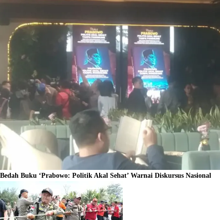
Bedah Buku ‘Prabowo: Politik Akal Sehat’ Warnai Diskursus Nasional