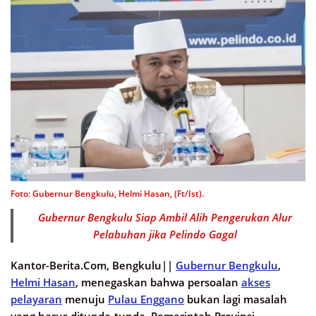
Foto: Gubernur Bengkulu, Helmi Hasan, (Ft/Ist).
Gubernur Bengkulu Siap Ambil Alih Pengerukan Alur
Pelabuhan jika Pelindo Gagal
Kantor-Berita.Com, Bengkulu||
Gubernur Bengkulu
,
Helmi Hasan
, menegaskan bahwa persoalan
akses
pelayaran
menuju
Pulau Enggano
bukan lagi masalah
yang harus ditunda-tunda. Pemerintah Provinsi