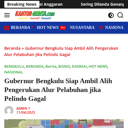
Langsung
garan
Breaking News
Sering Dilanda Genangan, Desa Sukaraja Usulkan 
ke
konten
BERANDA
HOT NEWS
NUSANTARA
NASIONAL
Beranda
»
Gubernur Bengkulu Siap Ambil Alih Pengerukan
Alur Pelabuhan jika Pelindo Gagal
BENGKULU
,
BERANDA
,
Berita
,
BISNIS
,
DAERAH
,
HOT NEWS
,
NASIONAL
Gubernur Bengkulu Siap Ambil Alih
Pengerukan Alur Pelabuhan jika
Pelindo Gagal
ADMIN 1
11/04/2025