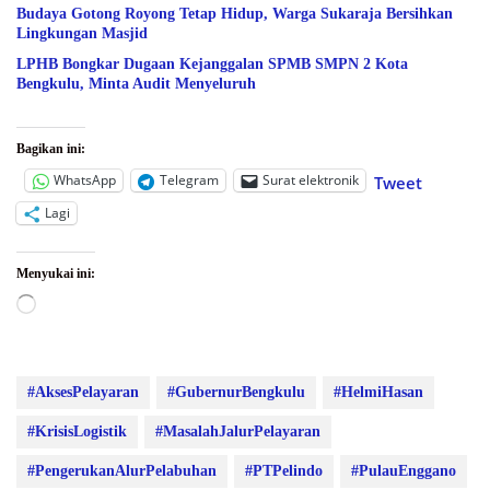
Budaya Gotong Royong Tetap Hidup, Warga Sukaraja Bersihkan
Lingkungan Masjid
LPHB Bongkar Dugaan Kejanggalan SPMB SMPN 2 Kota
Bengkulu, Minta Audit Menyeluruh
Bagikan ini:
WhatsApp
Telegram
Surat elektronik
Tweet
Lagi
Menyukai ini:
Memuat...
#AksesPelayaran
#GubernurBengkulu
#HelmiHasan
#KrisisLogistik
#MasalahJalurPelayaran
#PengerukanAlurPelabuhan
#PTPelindo
#PulauEnggano