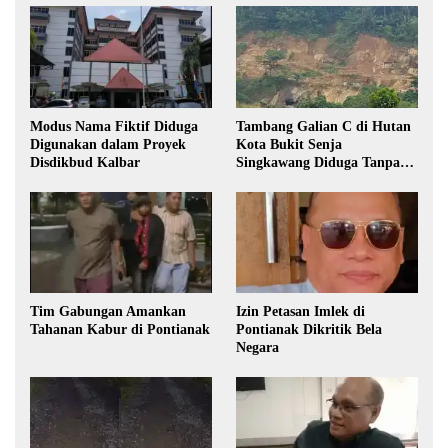
Modus Nama Fiktif Diduga
Tambang Galian C di Hutan
Digunakan dalam Proyek
Kota Bukit Senja
Disdikbud Kalbar
Singkawang Diduga Tanpa
Izin
Tim Gabungan Amankan
Izin Petasan Imlek di
Tahanan Kabur di Pontianak
Pontianak Dikritik Bela
Negara