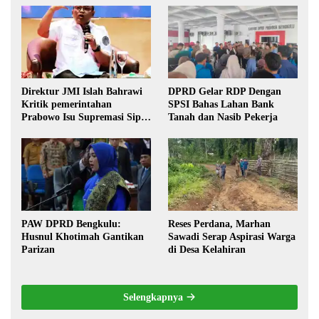
Direktur JMI Islah Bahrawi
DPRD Gelar RDP Dengan
Kritik pemerintahan
SPSI Bahas Lahan Bank
Prabowo Isu Supremasi Sipil,
Tanah dan Nasib Pekerja
Militerisasi, dan Wacana
Pilkada oleh DPRD
PAW DPRD Bengkulu:
Reses Perdana, Marhan
Husnul Khotimah Gantikan
Sawadi Serap Aspirasi Warga
Parizan
di Desa Kelahiran
Selengkapnya