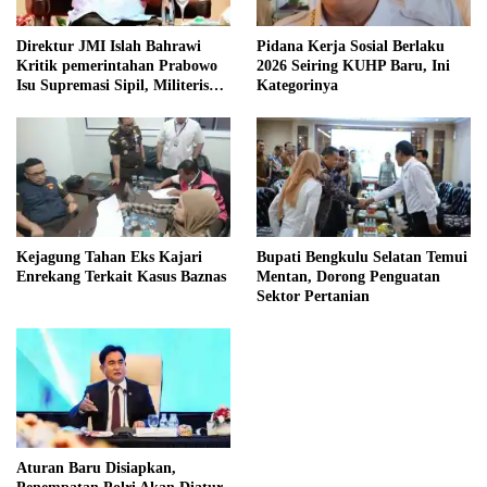
Direktur JMI Islah Bahrawi
Pidana Kerja Sosial Berlaku
Kritik pemerintahan Prabowo
2026 Seiring KUHP Baru, Ini
Isu Supremasi Sipil, Militerisasi,
Kategorinya
dan Wacana Pilkada oleh
DPRD
Kejagung Tahan Eks Kajari
Bupati Bengkulu Selatan Temui
Enrekang Terkait Kasus Baznas
Mentan, Dorong Penguatan
Sektor Pertanian
Aturan Baru Disiapkan,