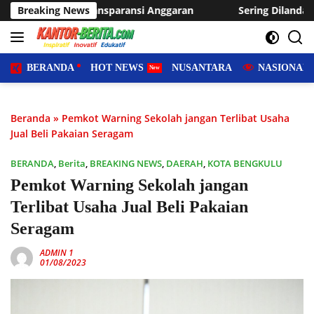
Langsung
ransi Anggaran
Breaking News
Sering Dilanda Genangan, Desa Sukaraja 
ke
konten
BERANDA
HOT NEWS
NUSANTARA
NASIONAL
Beranda
»
Pemkot Warning Sekolah jangan Terlibat Usaha
Jual Beli Pakaian Seragam
BERANDA
,
Berita
,
BREAKING NEWS
,
DAERAH
,
KOTA BENGKULU
Pemkot Warning Sekolah jangan
Terlibat Usaha Jual Beli Pakaian
Seragam
ADMIN 1
01/08/2023