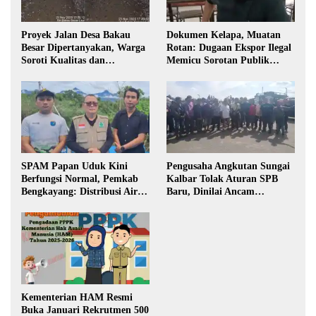
Proyek Jalan Desa Bakau
Dokumen Kelapa, Muatan
Besar Dipertanyakan, Warga
Rotan: Dugaan Ekspor Ilegal
Soroti Kualitas dan
Memicu Sorotan Publik
Transparansi Pelaksanaan
Kalbar
Pembangunan
SPAM Papan Uduk Kini
Pengusaha Angkutan Sungai
Berfungsi Normal, Pemkab
Kalbar Tolak Aturan SPB
Bengkayang: Distribusi Air
Baru, Dinilai Ancam
Bersih Lancar ke Rumah
Transportasi Pedalaman
Warga
Kementerian HAM Resmi
Buka Januari Rekrutmen 500