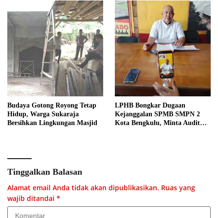
Budaya Gotong Royong Tetap
LPHB Bongkar Dugaan
Hidup, Warga Sukaraja
Kejanggalan SPMB SMPN 2
Bersihkan Lingkungan Masjid
Kota Bengkulu, Minta Audit
Menyeluruh
Tinggalkan Balasan
Alamat email Anda tidak akan dipublikasikan.
Ruas yang
wajib ditandai
*