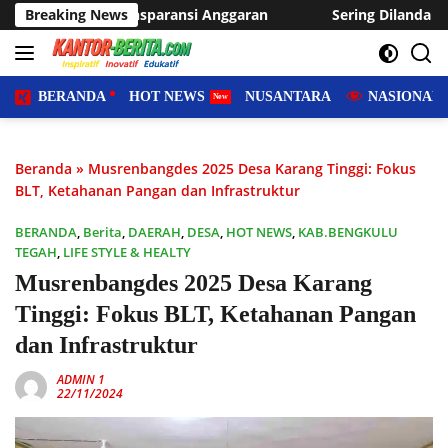
Langsung
nsi Anggaran
Breaking News
Sering Dilanda Genangan, Desa Sukaraja Us
ke
konten
BERANDA
HOT NEWS
NUSANTARA
NASIONAL
Beranda
»
Musrenbangdes 2025 Desa Karang Tinggi: Fokus
BLT, Ketahanan Pangan dan Infrastruktur
BERANDA
,
Berita
,
DAERAH
,
DESA
,
HOT NEWS
,
KAB.BENGKULU
TEGAH
,
LIFE STYLE & HEALTY
Musrenbangdes 2025 Desa Karang
Tinggi: Fokus BLT, Ketahanan Pangan
dan Infrastruktur
ADMIN 1
22/11/2024