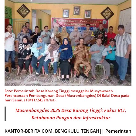
Foto: Pemerintah Desa Karang Tinggi menggelar Musyawarah
Perencanaan Pembangunan Desa (Musrenbangdes) Di Balai Desa pada
hari Senin, (18/11/24), (ft/Ist).
Musrenbangdes 2025 Desa Karang Tinggi: Fokus BLT,
Ketahanan Pangan dan Infrastruktur
KANTOR-BERITA.COM, BENGKULU TENGAH||
Pemerintah