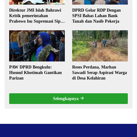
Direktur JMI Islah Bahrawi
DPRD Gelar RDP Dengan
Kritik pemerintahan
SPSI Bahas Lahan Bank
Prabowo Isu Supremasi Sipil,
Tanah dan Nasib Pekerja
Militerisasi, dan Wacana
Pilkada oleh DPRD
PAW DPRD Bengkulu:
Reses Perdana, Marhan
Husnul Khotimah Gantikan
Sawadi Serap Aspirasi Warga
Parizan
di Desa Kelahiran
Selengkapnya