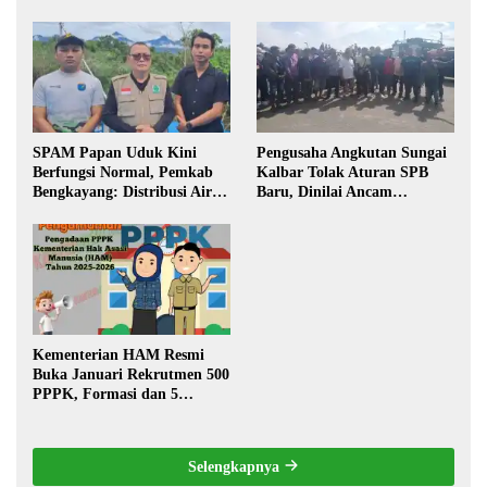
Transparansi Pelaksanaan
Kalbar
Pembangunan
SPAM Papan Uduk Kini
Pengusaha Angkutan Sungai
Berfungsi Normal, Pemkab
Kalbar Tolak Aturan SPB
Bengkayang: Distribusi Air
Baru, Dinilai Ancam
Bersih Lancar ke Rumah
Transportasi Pedalaman
Warga
Kementerian HAM Resmi
Buka Januari Rekrutmen 500
PPPK, Formasi dan 5
Jabatan
Selengkapnya